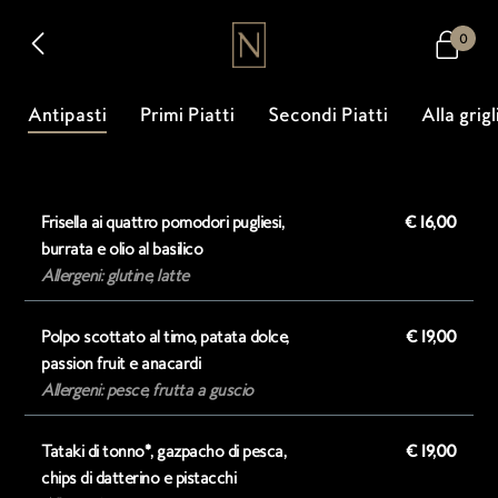
0
Antipasti
Primi Piatti
Secondi Piatti
Alla grigl
Frisella ai quattro pomodori pugliesi,
€ 16,00
burrata e olio al basilico
Allergeni: glutine, latte
Polpo scottato al timo, patata dolce,
€ 19,00
passion fruit e anacardi
Allergeni: pesce, frutta a guscio
Tataki di tonno*, gazpacho di pesca,
€ 19,00
chips di datterino e pistacchi